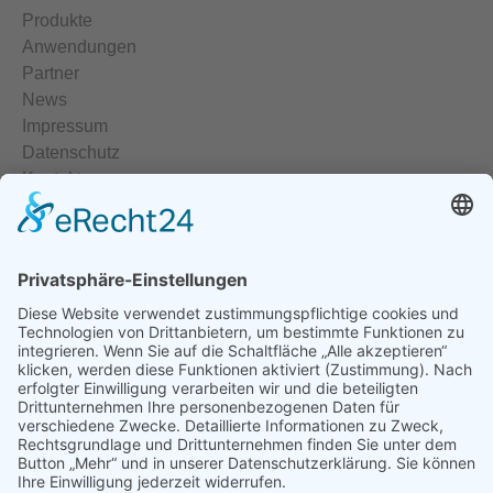
Produkte
Anwendungen
Partner
News
Impressum
Datenschutz
Kontakt
Elektrische Heizelemente
Temperiergeräte
Temperaturregler
Halbleiterrelais
Heisskanalregler
Temperatursensoren
Temperaturmessumformer