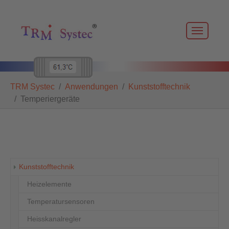
Skip to main navigation
Zum Hauptinhalt springen
Skip to page footer
Sie sind hier:
TRM Systec
Anwendungen
Kunststofftechnik
Temperiergeräte
Kunststofftechnik
Heizelemente
Temperatursensoren
Heisskanalregler