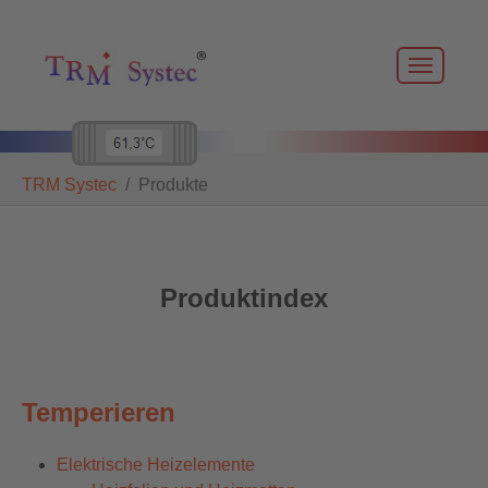
Skip to main navigation
Zum Hauptinhalt springen
Skip to page footer
Sie sind hier:
TRM Systec
Produkte
Produktindex
Temperieren
Elektrische Heizelemente