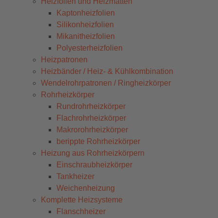
Heizfolien und Heizmatten
Kaptonheizfolien
Silikonheizfolien
Mikanitheizfolien
Polyesterheizfolien
Heizpatronen
Heizbänder / Heiz- & Kühlkombination
Wendelrohrpatronen / Ringheizkörper
Rohrheizkörper
Rundrohrheizkörper
Flachrohrheizkörper
Makrorohrheizkörper
berippte Rohrheizkörper
Heizung aus Rohrheizkörpern
Einschraubheizkörper
Tankheizer
Weichenheizung
Komplette Heizsysteme
Flanschheizer