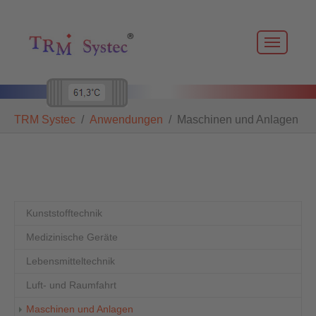
Skip to main navigation
Zum Hauptinhalt springen
Skip to page footer
Sie sind hier:
TRM Systec
Anwendungen
Maschinen und Anlagen
Kunststofftechnik
Medizinische Geräte
Lebensmitteltechnik
Luft- und Raumfahrt
(current)
Maschinen und Anlagen