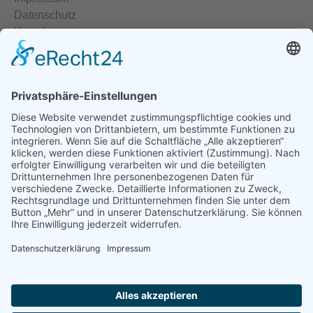
Datenschutz
Kontakt
Elektrische Heizelemente
Temperiergeräte
Temperaturregler
Halbleiterrelais
Heisskanalregler
Temperatursensoren
Temperaturmessumformer