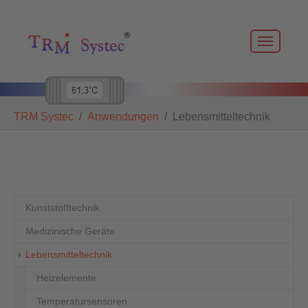
Skip to main navigation
Zum Hauptinhalt springen
Skip to page footer
Sie sind hier:
TRM Systec
Anwendungen
Lebensmitteltechnik
Kunststofftechnik
Medizinische Geräte
(current)
Lebensmitteltechnik
Heizelemente
Temperatursensoren