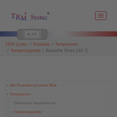
Skip to main navigation
Zum Hauptinhalt springen
Skip to page footer
Sie sind hier:
TRM Systec
Produkte
Temperieren
Temperiergeräte
Baureihe Öl bis 210 °C
Alle Produkte auf einen Blick
Temperieren
Elektrische Heizelemente
Temperiergeräte