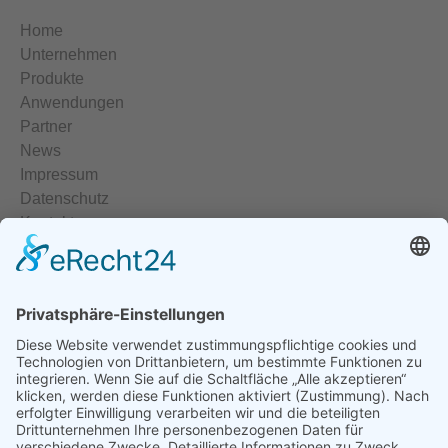
Home
Unternehmen
Produkte
Anwendungen
Partner
News
Impressum
Datenschutz
Kontakt
Elektrische Heizelemente
Temperiergeräte
Temperaturregler
Halbleiterrelais
Heisskanalregler
Temperatursensoren
Temperaturmessumformer