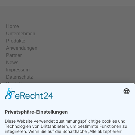
Home
Unternehmen
Produkte
Anwendungen
Partner
News
Impressum
Datenschutz
Kontakt
Elektrische Heizelemente
Temperiergeräte
Temperaturregler
Halbleiterrelais
Heisskanalregler