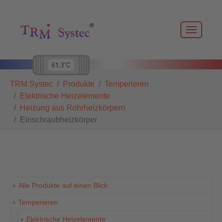
Skip to main navigation
Zum Hauptinhalt springen
Skip to page footer
Sie sind hier:
TRM Systec
Produkte
Temperieren
Elektrische Heizelemente
Heizung aus Rohrheizkörpern
Einschraubheizkörper
Alle Produkte auf einen Blick
Temperieren
Elektrische Heizelemente