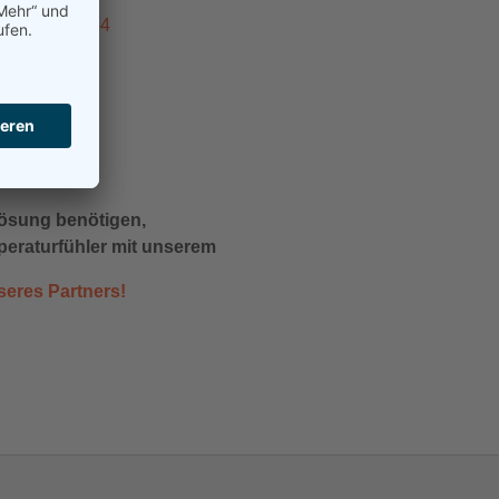
enblatt W15-4
enblatt T15
ösung benötigen,
peraturfühler mit unserem
eres Partners!