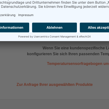
eispiele von Kabelfühlern
Dat
Dat
derstandsthermometer Kabelfühler W15-4
ermoelement Kabelfühler T15
Wenn Sie eine kundenspezifische L
konfigurieren Sie sich Ihren passenden Tem
Temperatursensorfragebogen uns
Zur Anfrage Ihrer ausgewählten Produkte