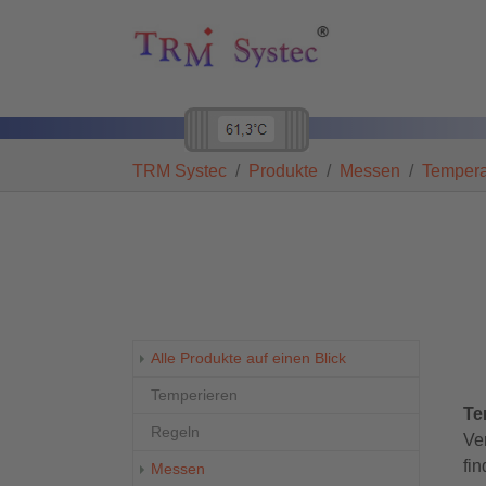
Skip to main navigation
Zum Hauptinhalt springen
Skip to page footer
Sie sind hier:
TRM Systec
Produkte
Messen
Tempera
Alle Produkte auf einen Blick
Temperieren
Te
Regeln
Ve
fi
Messen