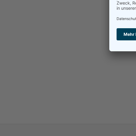
B
Wi
Th