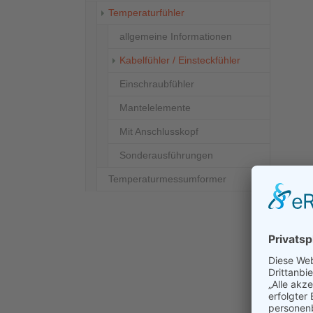
Temperaturfühler
allgemeine Informationen
(current)
Kabelfühler / Einsteckfühler
Einschraubfühler
Mantelelemente
Mit Anschlusskopf
Sonderausführungen
Temperaturmessumformer