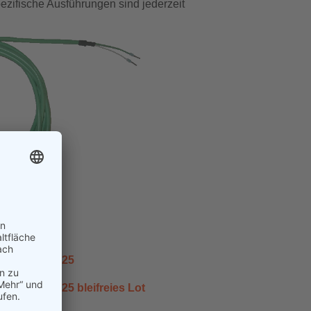
ezifische Ausführungen sind jederzeit
enblatt T20/25
enblatt T20/25 bleifreies Lot