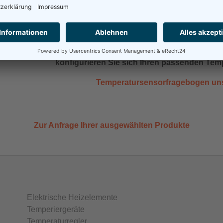
ntel-Thermoelement für Einsatz im belifreien Lot
Wenn Sie eine kundenspezifische L
konfigurieren Sie sich Ihren passenden Tem
Temperatursensorfragebogen uns
Zur Anfrage Ihrer ausgewählten Produkte
Elektrische Heizelemente
Temperiergeräte
Temperaturregler