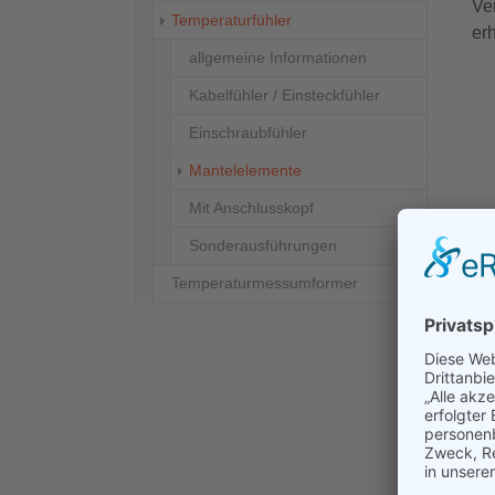
Ve
Temperaturfühler
erh
allgemeine Informationen
Kabelfühler / Einsteckfühler
Einschraubfühler
(current)
Mantelelemente
Mit Anschlusskopf
Sonderausführungen
Temperaturmessumformer
B
Ma