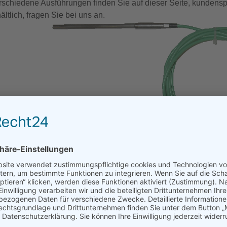
rschiedene Ausführungen finden Sie auf dieser Seite, kundensp
ältlich, fragen Sie bei uns an.
Show larger version
Mantelelemente
eispiele von Thermoelementen
Dat
Dat
ntel-Thermoelement als Einsteckfühler