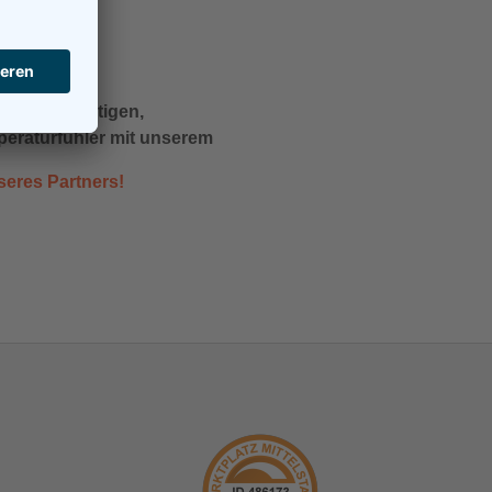
ösung benötigen,
peraturfühler mit unserem
eres Partners!