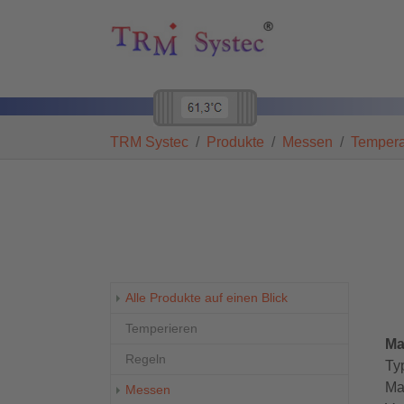
Skip to main navigation
Zum Hauptinhalt springen
Skip to page footer
Sie sind hier:
TRM Systec
Produkte
Messen
Tempera
Alle Produkte auf einen Blick
Temperieren
Ma
Regeln
Ty
Ma
Messen