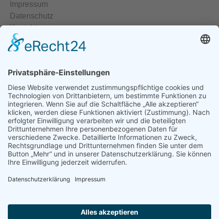
Impressum
Datenschutz
Kontakt
Elektrische Heizelemente
Temperiergeräte
Temperaturregler
Halbleiterrelais
Heisskanalregler
Temperatursensoren
Temperaturmessumformer