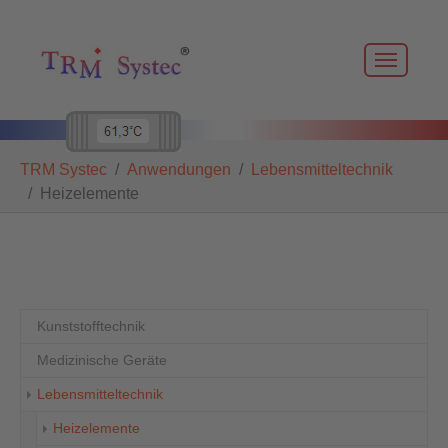
Skip to main navigation
Zum Hauptinhalt springen
Skip to page footer
Sie sind hier:
TRM Systec
Anwendungen
Lebensmitteltechnik
Heizelemente
Kunststofftechnik
Medizinische Geräte
Lebensmitteltechnik
(current)
Heizelemente